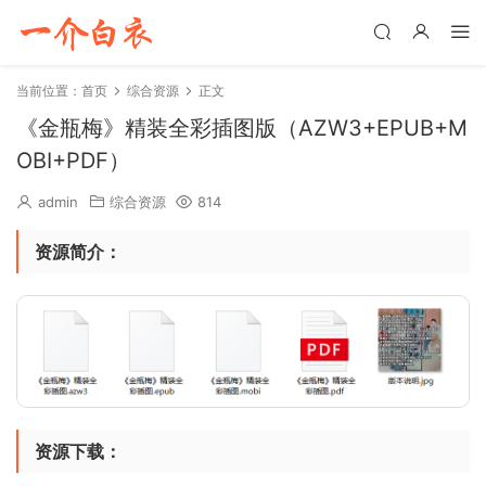
当前位置：
首页
综合资源
正文
《金瓶梅》精装全彩插图版（AZW3+EPUB+M
OBI+PDF）
admin
综合资源
814
资源简介：
资源下载：