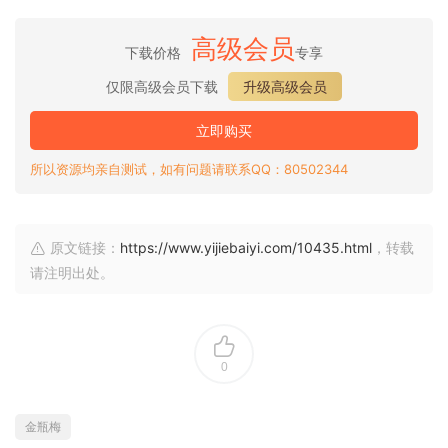
高级会员
下载价格
专享
仅限高级会员下载
升级高级会员
立即购买
所以资源均亲自测试，如有问题请联系QQ：80502344
原文链接：
https://www.yijiebaiyi.com/10435.html
，转载
请注明出处。
0
金瓶梅