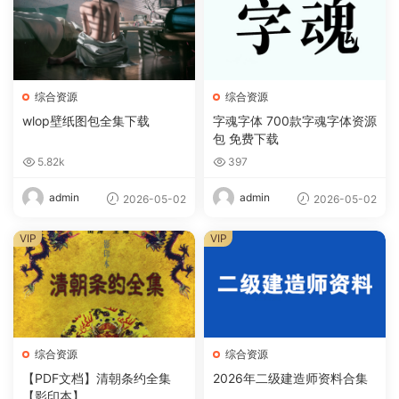
综合资源
综合资源
wlop壁纸图包全集下载
字魂字体 700款字魂字体资源
包 免费下载
5.82k
397
admin
admin
2026-05-02
2026-05-02
VIP
VIP
综合资源
综合资源
【PDF文档】清朝条约全集
2026年二级建造师资料合集
【影印本】