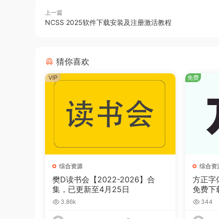
上一篇
NCSS 2025软件下载安装及注册激活教程
猜你喜欢
VIP
免费
综合资源
综合资
樊D读书会【2022-2026】合
方正字
集，已更新至4月25日
免费下
3.86k
344