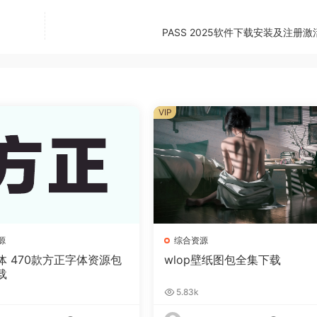
PASS 2025软件下载安装及注册
VIP
源
综合资源
体 470款方正字体资源包
wlop壁纸图包全集下载
载
5.83k