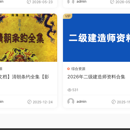
in
admin
2026-05-23
2026-05
VIP
源
综合资源
F文档】清朝条约全集【影
2026年二级建造师资料合集
531
in
admin
2025-12-24
2025-1