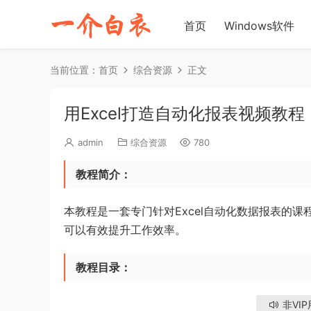
首页
Windows软件
当前位置：
首页
综合资源
正文
用Excel打造自动化报表视频教程
admin
综合资源
780
教程简介：
本教程是一套专门针对Excel自动化数据报表的
可以有效提升工作效率。
教程目录：
非VI