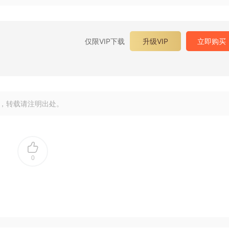
仅限VIP下载
升级VIP
立即购买
，转载请注明出处。
0