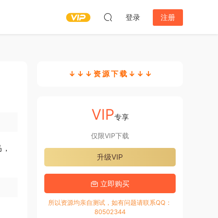
登录
注册
↓ ↓ ↓ 资 源 下 载 ↓ ↓ ↓
VIP
专享
仅限VIP下载
马，
升级VIP
立即购买
所以资源均亲自测试，如有问题请联系QQ：
80502344