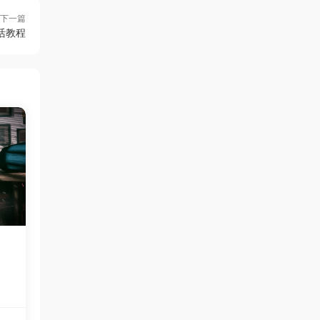
下一篇
激活教程