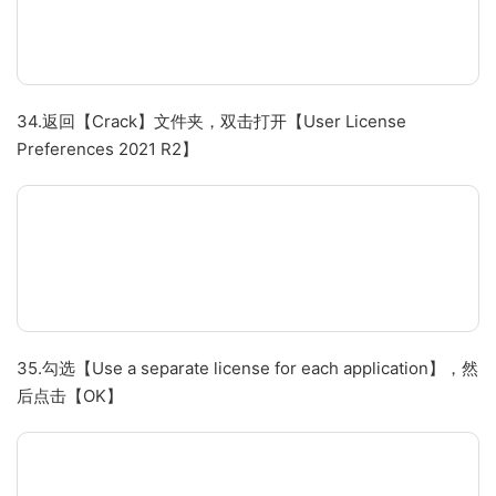
34.返回【Crack】文件夹，双击打开【User License
Preferences 2021 R2】
35.勾选【Use a separate license for each application】，然
后点击【OK】