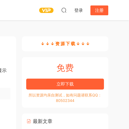
登录
注册
↓ ↓ ↓ 资 源 下 载 ↓ ↓ ↓
免费
显示
立即下载
所以资源均亲自测试，如有问题请联系QQ：
80502344
最新文章