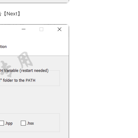
【Next】