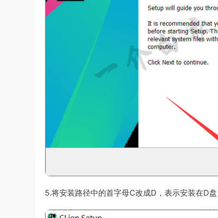
5.将安装路径中的首字母C改成D，表示安装在D盘