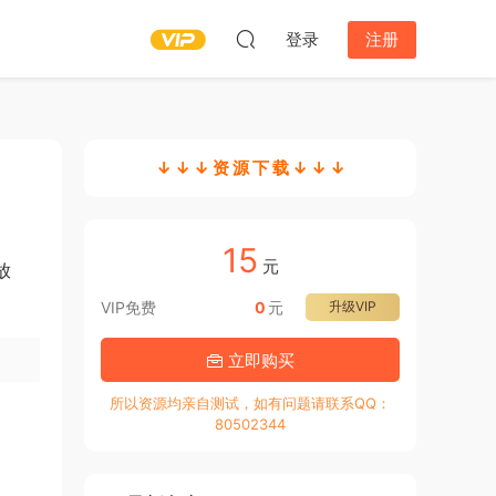
登录
注册
↓ ↓ ↓ 资 源 下 载 ↓ ↓ ↓
15
元
放
VIP免费
0
元
升级VIP
立即购买
所以资源均亲自测试，如有问题请联系QQ：
80502344