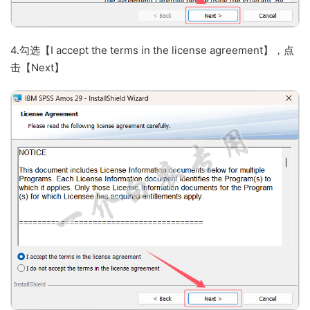
4.勾选【I accept the terms in the license agreement】，点
击【Next】